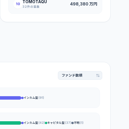
TOMOTAQU
498,380
万円
10
32
件の募集
インカム型
(
91
)
インカム型
(
42
)
キャピタル型
(
37
)
不明
(
1
)