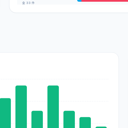
全
33
件
FANTAS funding
全
17
件
TOMOTAQU
全
32
件
BATSUNAGU
全
17
件
わかちあいファンド
全
31
件
DARWIN funding
全
14
件
COZUCHI（旧WARASHIBE）
全
30
件
まにわく
全
14
件
Rimple（リンプル）
全
20
件
利回り不動産
全
14
件
TECROWD
全
19
件