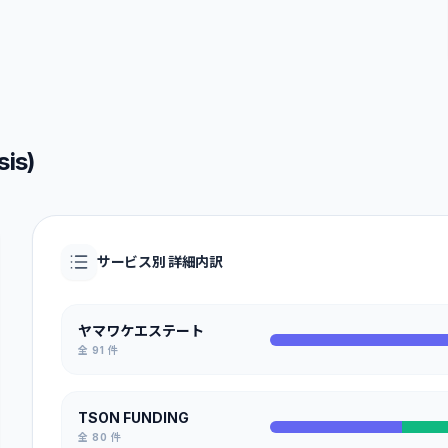
is)
サービス別 詳細内訳
ヤマワケエステート
全
91
件
TSON FUNDING
全
80
件