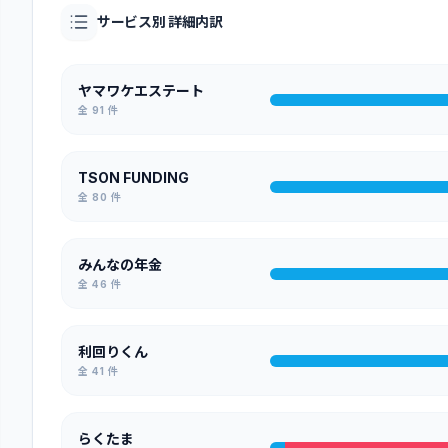
サービス別 詳細内訳
COZUCHI（旧WARASHIBE）
全
30
件
ヤマワケエステート
全
91
件
Rimple（リンプル）
全
20
件
TSON FUNDING
全
80
件
TECROWD
全
19
件
みんなの年金
全
46
件
TRUST PARTNERS
全
18
件
利回りくん
全
41
件
みらファン
全
17
件
らくたま