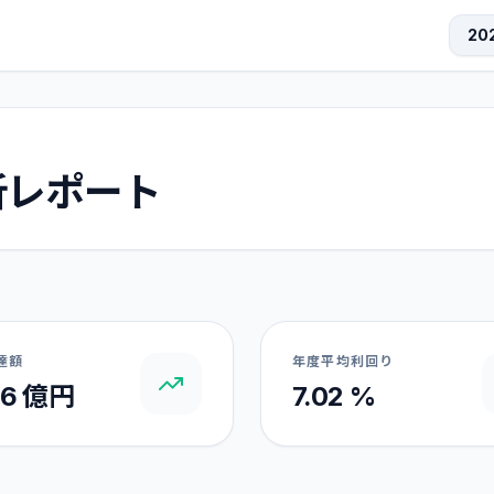
析レポート
達額
年度平均利回り
66 億円
7.02 %