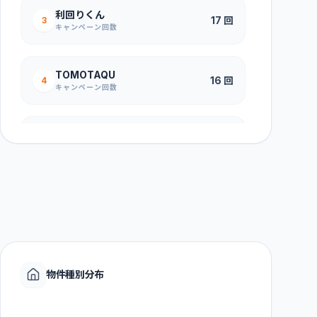
利回りくん
17
回
インカム型
(
10
)
キャピタル重視型
(
4
)
3
キャンペーン回数
先着方式
(
4
)
不明
(
14
)
TOMOTAQU
16
回
4
インカム型
(
7
)
キャピタル重視型
(
7
)
キャンペーン回数
先着方式
(
4
)
抽選方式
(
13
)
COZUCHI（旧WARASHIBE）
15
回
5
インカム型
(
12
)
キャピタル重視型
(
1
)
キャンペーン回数
先着方式
(
1
)
抽選方式
(
16
)
DARWIN funding
11
回
6
インカム型
(
12
)
キャピタル型
(
1
)
キャンペーン回数
抽選方式
(
17
)
エードMYバンク
11
回
7
インカム型
(
11
)
キャンペーン回数
物件種別分布
抽選方式
(
14
)
Jointo α（ジョイントアルファ）