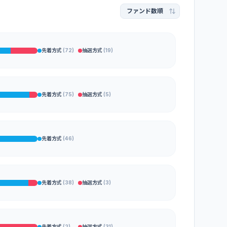
インカム型
(
9
)
キャピタル型
(
3
)
キャピタル重視型
(
17
)
不明
(
1
)
先着方式
(
72
)
抽選方式
(
19
)
インカム型
(
20
)
先着方式
(
75
)
抽選方式
(
5
)
インカム型
(
5
)
キャピタル型
(
14
)
先着方式
(
46
)
不明
(
18
)
先着方式
(
38
)
抽選方式
(
3
)
インカム型
(
11
)
キャピタル重視型
(
5
)
不明
(
1
)
先着方式
(
2
)
抽選方式
(
31
)