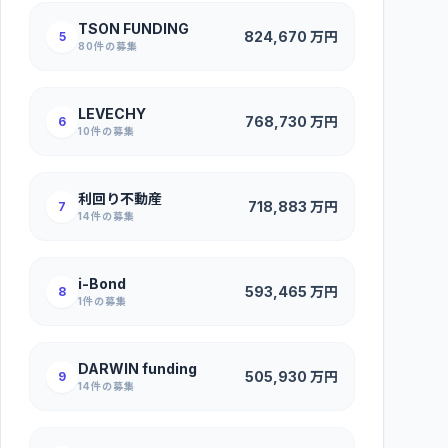
TSON FUNDING
824,670
万円
5
80
件の募集
LEVECHY
768,730
万円
6
10
件の募集
利回り不動産
718,883
万円
7
14
件の募集
i-Bond
593,465
万円
8
1
件の募集
DARWIN funding
505,930
万円
9
14
件の募集