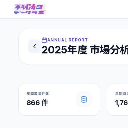
要で
す。
今す
ぐロ
グイ
ANNUAL REPORT
ン
2025
年度 市場分
年間募集件数
年間調
866 件
1,7