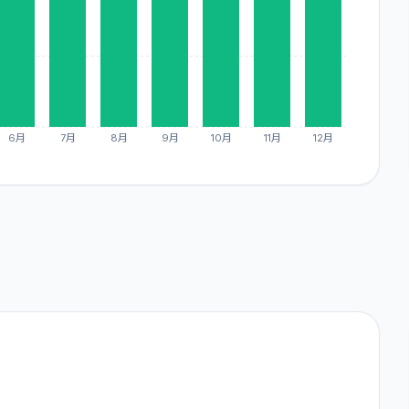
Re-plan Funding
全
14
件
TRUST PARTNERS
全
18
件
ゴールドクラウド
全
14
件
みらファン
6月
7月
8月
9月
10月
11月
12月
全
17
件
LSEEDクラファン
全
13
件
FANTAS funding
全
17
件
CREAL（クリアル）
全
13
件
BATSUNAGU
全
17
件
GALA FUNDING
全
11
件
DARWIN funding
全
14
件