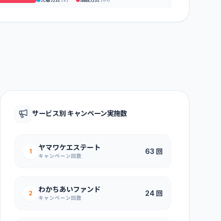
インカム型
(
12
)
キャピタル重視型
(
5
)
先着方式
(
27
)
抽選方式
(
5
)
インカム型
(
4
)
キャピタル重視型
(
4
)
不明
(
9
)
先着方式
(
31
)
キャピタル型
(
14
)
サービス別 キャンペーン実施数
先着方式
(
1
)
抽選方式
(
29
)
ヤマワケエステート
インカム型
(
14
)
63
回
1
キャンペーン回数
抽選方式
(
20
)
わかちあいファンド
インカム型
(
11
)
キャピタル型
(
3
)
24
回
2
キャンペーン回数
先着方式
(
17
)
抽選方式
(
2
)