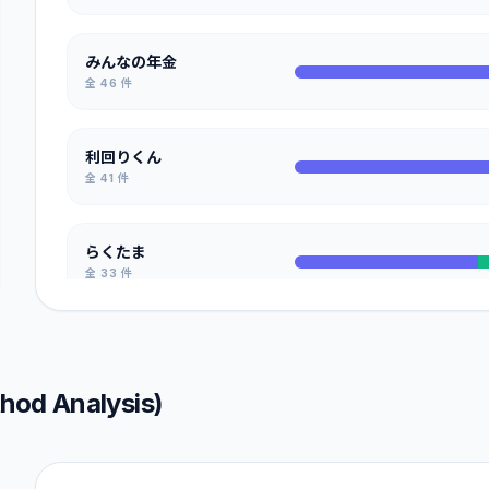
みんなの年金
全
46
件
利回りくん
全
41
件
らくたま
全
33
件
TOMOTAQU
全
32
件
d Analysis)
わかちあいファンド
全
31
件